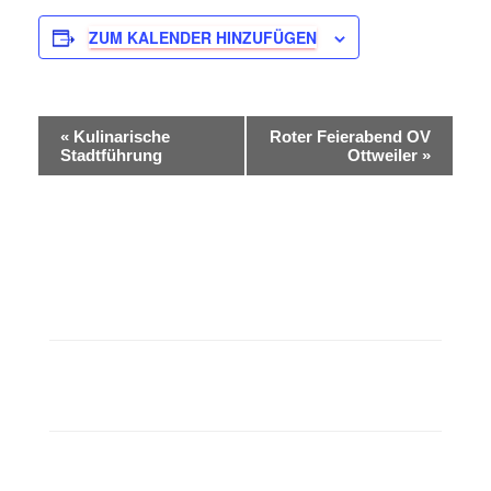
ZUM KALENDER HINZUFÜGEN
V
«
Kulinarische
Roter Feierabend OV
Stadtführung
Ottweiler
»
e
r
a
n
s
t
a
l