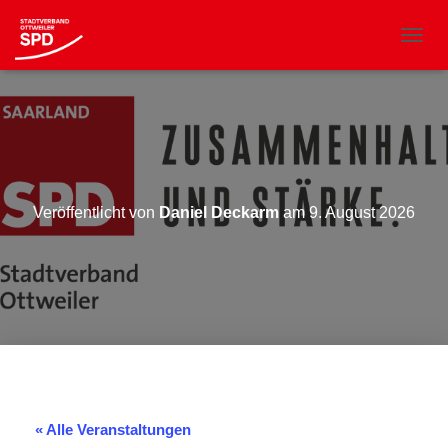
N
A
V
I
G
A
T
I
O
Veröffentlicht von
Daniel Deckarm
am
9. August 2026
N
U
M
S
C
H
A
L
T
E
N
« Alle Veranstaltungen