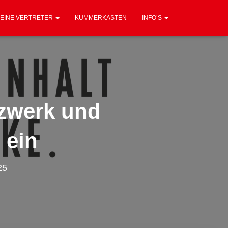
EINE VERTRETER
KUMMERKASTEN
INFO’S
zwerk und
 ein
25