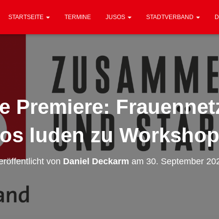
STARTSEITE
TERMINE
JUSOS
STADTVERBAND
D
e Premiere: Frauennet
os luden zu Workshop
eröffentlicht von
Daniel Deckarm
am
30. September 20