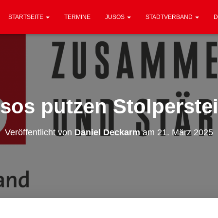
STARTSEITE
TERMINE
JUSOS
STADTVERBAND
D
sos putzen Stolperste
Veröffentlicht von
Daniel Deckarm
am
21. März 2025